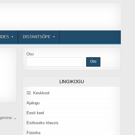
DIDES
DISTANTSÕPE
Otsi
Otsi
LINGIKOGU
32. Keskkool
Ajalugu
Eesti keel
tegemine →
Esitluseks klassis
Füüsika