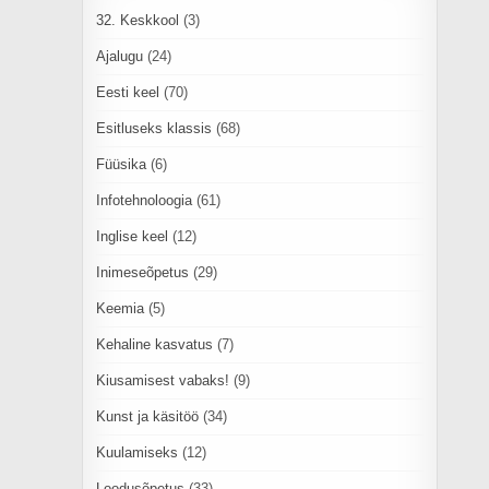
32. Keskkool
(3)
Ajalugu
(24)
Eesti keel
(70)
Esitluseks klassis
(68)
Füüsika
(6)
Infotehnoloogia
(61)
Inglise keel
(12)
Inimeseõpetus
(29)
Keemia
(5)
Kehaline kasvatus
(7)
Kiusamisest vabaks!
(9)
Kunst ja käsitöö
(34)
Kuulamiseks
(12)
Loodusõpetus
(33)