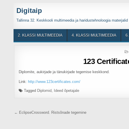
Skip to content
Digitaip
Tallinna 32. Keskkooli multimeedia ja haridustehnoloogia materjalid
2. KLASSI MULTIMEEDIA
4. KLASSI MULTIMEEDIA
6
123 Certifica
Diplomite, aukirjade ja tänukirjade tegemise keskkond.
Link:
http://www.123certificates.com/
Tagged
Diplomid
,
Ideed õpetajale
Navigeerimine
← EclipseCrossword. Ristsõnade tegemine