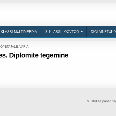
. KLASSI MULTIMEEDIA
8. KLASSI LOOVTÖÖ
DIGI AINETUN
POSTED IN
ÕPETAJALE
,
VARIA
tes. Diplomite tegemine
Mustrilise paberi 