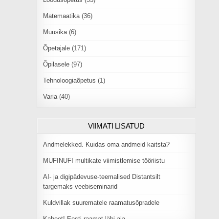
Matemaatika
(36)
Muusika
(6)
Õpetajale
(171)
Õpilasele
(97)
Tehnoloogiaõpetus
(1)
Varia
(40)
VIIMATI LISATUD
Andmelekked. Kuidas oma andmeid kaitsta?
MUFINUFI multikate viimistlemise tööriistu
AI- ja digipädevuse-teemalised Distantsilt
targemaks veebiseminarid
Kuldvillak suurematele raamatusõpradele
Kahoot! Eesti raamat läbi aja